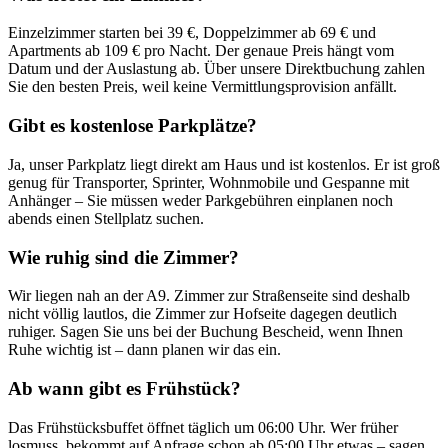
Einzelzimmer starten bei 39 €, Doppelzimmer ab 69 € und
Apartments ab 109 € pro Nacht. Der genaue Preis hängt vom
Datum und der Auslastung ab. Über unsere Direktbuchung zahlen
Sie den besten Preis, weil keine Vermittlungsprovision anfällt.
Gibt es kostenlose Parkplätze?
Ja, unser Parkplatz liegt direkt am Haus und ist kostenlos. Er ist groß
genug für Transporter, Sprinter, Wohnmobile und Gespanne mit
Anhänger – Sie müssen weder Parkgebühren einplanen noch
abends einen Stellplatz suchen.
Wie ruhig sind die Zimmer?
Wir liegen nah an der A9. Zimmer zur Straßenseite sind deshalb
nicht völlig lautlos, die Zimmer zur Hofseite dagegen deutlich
ruhiger. Sagen Sie uns bei der Buchung Bescheid, wenn Ihnen
Ruhe wichtig ist – dann planen wir das ein.
Ab wann gibt es Frühstück?
Das Frühstücksbuffet öffnet täglich um 06:00 Uhr. Wer früher
losmuss, bekommt auf Anfrage schon ab 05:00 Uhr etwas – sagen