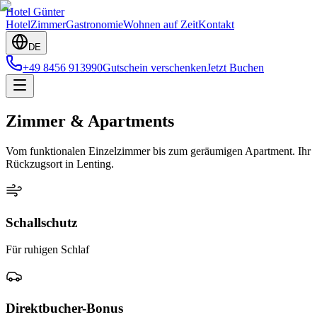
H
otel
G
ünter
Hotel
Zimmer
Gastronomie
Wohnen auf Zeit
Kontakt
DE
+49 8456 913990
Gutschein verschenken
Jetzt Buchen
Zimmer & Apartments
Vom funktionalen Einzelzimmer bis zum geräumigen Apartment. Ihr
Rückzugsort in Lenting.
Schallschutz
Für ruhigen Schlaf
Direktbucher-Bonus