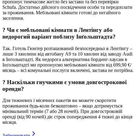
пропонує тимчасове житло без застави та без перевірки
Schufa. Достатньо дійсного посвідчення особи та передоплати
за проживання. Мебльовані кімнати готові до негайного
заселення.
?
Чи є мебльовані кімнати в Лентінгу або
недорогий варіант поблизу Інґольштадта?
Так. Готель Гюнтер розташований безпосередньо в Лентінгу –
лише 3 хвилини від автобану A9 та 10 хвилин від заводу Audi
в Інґольштадті. Як недорога альтернатива бординг-хаусам в
Інґольштадті ми пропонуємо мебльовані кімнати від 699,90 €/
місяць – всі комунальні послуги включені, застава не потрібна.
?
Наскільки гнучкими є умови довгострокової
оренди?
Для тижневих і місячних пакетів ви можете скоротити
проживання будь-коли безкоштовно – якщо дотримується
мінімальний термін (7 або 28 ночей). При довгостроковій
оренді (від 90 ночей) діє строк попередження 4 тижні до кінця
місяця.
Забронювати