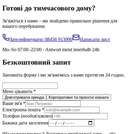
Готові до тимчасового дому?
Зв'яжіться з нами – ми знайдемо правильне рішення для
вашого перебування.
Зателефонувати
: 08456 913990
Написати лист
Mo–So 07:00–22:00 · Antwort meist innerhalb 24h
Безкоштовний запит
Заповніть форму і ми зв'яжемось з вами протягом 24 годин.
Мене цікавить
*
Довготривала оренда
Корпоративні та проєктні кімнати
Ваше ім'я
*
Електронна пошта
*
Телефон (необов'язково)
Бажана дата заселення
Ще не визначились? Достатньо приблизної дати — або