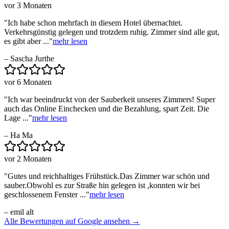
vor 3 Monaten
"
Ich habe schon mehrfach in diesem Hotel übernachtet.
Verkehrsgünstig gelegen und trotzdem ruhig. Zimmer sind alle gut,
es gibt aber ...
"
mehr lesen
–
Sascha Jurthe
vor 6 Monaten
"
Ich war beeindruckt von der Sauberkeit unseres Zimmers! Super
auch das Online Einchecken und die Bezahlung, spart Zeit. Die
Lage ...
"
mehr lesen
–
Ha Ma
vor 2 Monaten
"
Gutes und reichhaltiges Frühstück.Das Zimmer war schön und
sauber.Obwohl es zur Straße hin gelegen ist ,konnten wir bei
geschlossenem Fenster ...
"
mehr lesen
–
emil alt
Alle Bewertungen auf Google ansehen →