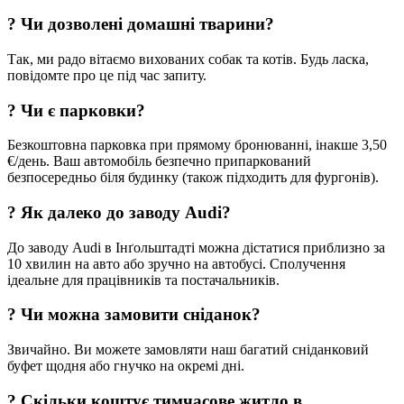
?
Чи дозволені домашні тварини?
Так, ми радо вітаємо вихованих собак та котів. Будь ласка,
повідомте про це під час запиту.
?
Чи є парковки?
Безкоштовна парковка при прямому бронюванні, інакше 3,50
€/день. Ваш автомобіль безпечно припаркований
безпосередньо біля будинку (також підходить для фургонів).
?
Як далеко до заводу Audi?
До заводу Audi в Інґольштадті можна дістатися приблизно за
10 хвилин на авто або зручно на автобусі. Сполучення
ідеальне для працівників та постачальників.
?
Чи можна замовити сніданок?
Звичайно. Ви можете замовляти наш багатий сніданковий
буфет щодня або гнучко на окремі дні.
?
Скільки коштує тимчасове житло в