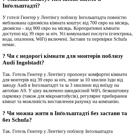
Інґольштадті?
У готелі Гюнтер у Лентінгу поблизу Інґольштадта повністю
мебльована одномісна кімната коштує від 700 євро на місяць,
двомісна – від 900 євро на місяць. Корпоративні кімнати
доступні від 39 євро за ніч. Усі комунальні послуги (електрика,
вода, опалення, WiFi) включені. Застави та перевірки Schufa
немає.
?
Чи є недорогі кімнати для монтерів поблизу
Audi Ingolstadt?
Так. Готель Гюнтер у Лентінгу пропонує комфортні кімнати
для монтерів від 39 євро за ніч, лише за 10 хвилин їзди від
заводу Audi в Інґольштадті та за 3 хвилини від виїзду на
автобан A9. У ціну включено швидкісний WiFi, безкоштовну
парковку (також для мікроавтобусів), регулярне прибирання
кімнат та можливість виставлення рахунку на компанію.
?
Чи можна жити в Інґольштадті без застави та
без Schufa?
Так. Готель Гюнтер у Лентінгу поблизу Інґольштадта