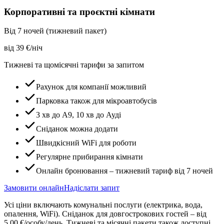
Корпоративні та проєктні кімнати
Від 7 ночей (тижневий пакет)
від
39
€/ніч
Тижневі та щомісячні тарифи за запитом
Рахунок для компанії можливий
Парковка також для мікроавтобусів
3 хв до A9, 10 хв до Ауді
Сніданок можна додати
Швидкісний WiFi для роботи
Регулярне прибирання кімнати
Онлайн бронювання – тижневий тариф від 7 ночей
Замовити онлайн
Надіслати запит
Усі ціни включають комунальні послуги (електрика, вода,
опалення, WiFi). Сніданок для довгострокових гостей – від
5,00 €/особу/день. Тижневі та місячні пакети також доступні