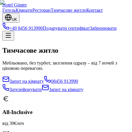
H
otel
G
ünter
Готель
Кімнати
Ресторан
Тимчасове житло
Контакт
UK
+49 8456 913990
Подарувати сертифікат
Забронювати
Тимчасове житло
Мебльовано, без турбот, заселення одразу – від 7 ночей з
ціновою перевагою.
Запит на кімнату
08456 913990
Зателефонувати
Запит на кімнату
All-Inclusive
від
39
€/ніч