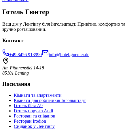
Готель Гюнтер
Ваш дім у Лентінгу біля Інгольштадт. Привітно, комфортно та
зручно розташований.
Контакт
+49 8456 913990
info@hotel-guenter.de
Am Pfannenstiel 14-18
85101 Lenting
Посилання
Кімнати та апартаменти
Кімнати для робітників Інгольштадт
Готель біля A9
Готель поруч з Audi
Ресторан та сніданок
Ресторан Irodion
Сніданок у Лентінгу