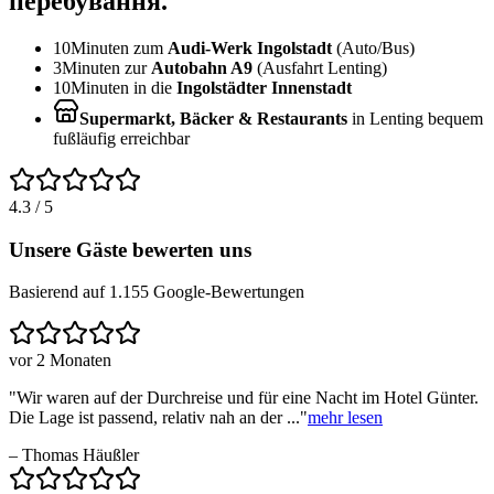
перебування.
10
Minuten zum
Audi-Werk Ingolstadt
(Auto/Bus)
3
Minuten zur
Autobahn A9
(Ausfahrt Lenting)
10
Minuten in die
Ingolstädter Innenstadt
Supermarkt, Bäcker & Restaurants
in Lenting bequem
fußläufig erreichbar
4.3
/ 5
Unsere Gäste bewerten uns
Basierend auf
1.155
Google-Bewertungen
vor 2 Monaten
"
Wir waren auf der Durchreise und für eine Nacht im Hotel Günter.
Die Lage ist passend, relativ nah an der ...
"
mehr lesen
–
Thomas Häußler