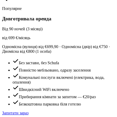
Популярне
Довготривала оренда
Від 90 ночей (3 місяці)
від
699
€/місяць
Одномісна (вулиця) від €699,90 · Одномісна (двір) від €750 ·
Двомісна від €800 (1 особа)
Без застави, без Schufa
Повністю мебльовано, одразу заселення
Комунальні послуги включені (електрика, вода,
опалення)
Швидкісний WiFi включено
Прибирання кімнати за запитом — €20/раз
Безкоштовна парковка біля готелю
Запитати зараз