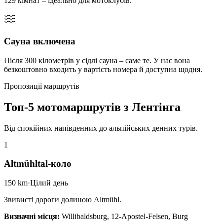
129 кімнат – ідеально для мотоклубів.
Сауна включена
Після 300 кілометрів у сідлі сауна – саме те. У нас вона
безкоштовно входить у вартість номера й доступна щодня.
Пропозиції маршрутів
Топ-5 мотомаршрутів з Лентінга
Від спокійних напівденних до альпійських денних турів.
1
Altmühltal-коло
150 km
·
Цілий день
Звивисті дороги долиною Altmühl.
Визначні місця
:
Willibaldsburg, 12-Apostel-Felsen, Burg