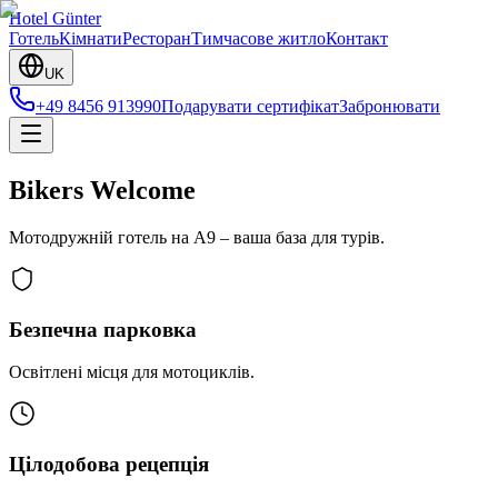
H
otel
G
ünter
Готель
Кімнати
Ресторан
Тимчасове житло
Контакт
UK
+49 8456 913990
Подарувати сертифікат
Забронювати
Bikers Welcome
Мотодружній готель на A9 – ваша база для турів.
Безпечна парковка
Освітлені місця для мотоциклів.
Цілодобова рецепція