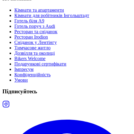
Кімнати та апартаменти
Кімнати для робітників Інгольштадт
Готель біля A9
Готель поруч з Audi
Ресторан та сніданок
Ресторан Irodion
Сніданок у Лентінгу
Тимчасове житло
Дозвілля та околиці
Bikers Welcome
Подарункові сертифікати
Імпресум
Конфіденційність
Умови
Підписуйтесь