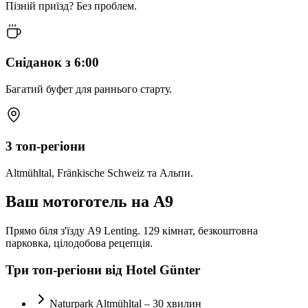
Пізній приїзд? Без проблем.
Сніданок з 6:00
Багатий буфет для раннього старту.
3 топ-регіони
Altmühltal, Fränkische Schweiz та Альпи.
Ваш мотоготель на A9
Прямо біля з'їзду A9 Lenting. 129 кімнат, безкоштовна
парковка, цілодобова рецепція.
Три топ-регіони від Hotel Günter
Naturpark Altmühltal – 30 хвилин