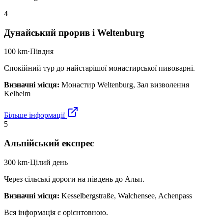
4
Дунайський прорив і Weltenburg
100 km
·
Півдня
Спокійний тур до найстарішої монастирської пивоварні.
Визначні місця
:
Монастир Weltenburg, Зал визволення
Kelheim
Більше інформації
5
Альпійський експрес
300 km
·
Цілий день
Через сільські дороги на південь до Альп.
Визначні місця
:
Kesselbergstraße, Walchensee, Achenpass
Вся інформація є орієнтовною.