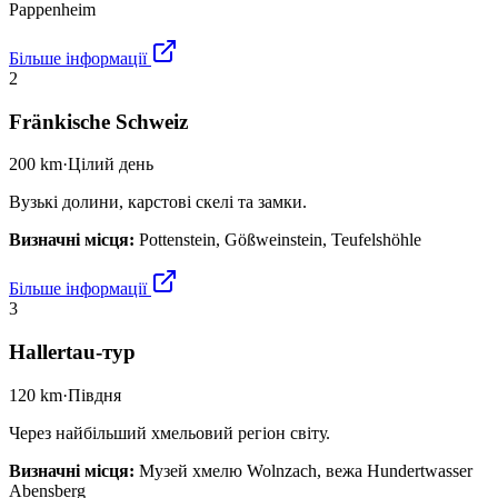
Pappenheim
Більше інформації
2
Fränkische Schweiz
200 km
·
Цілий день
Вузькі долини, карстові скелі та замки.
Визначні місця
:
Pottenstein, Gößweinstein, Teufelshöhle
Більше інформації
3
Hallertau-тур
120 km
·
Півдня
Через найбільший хмельовий регіон світу.
Визначні місця
:
Музей хмелю Wolnzach, вежа Hundertwasser
Abensberg